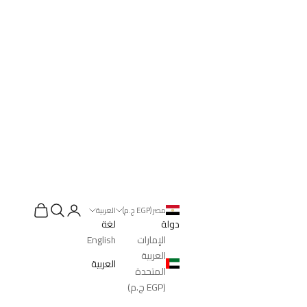
البحث
العربة
تسجيل الدخول
مصر (EGP ج.م)
العربية
دولة
لغة
الإمارات
English
العربية
العربية
المتحدة
(EGP ج.م)