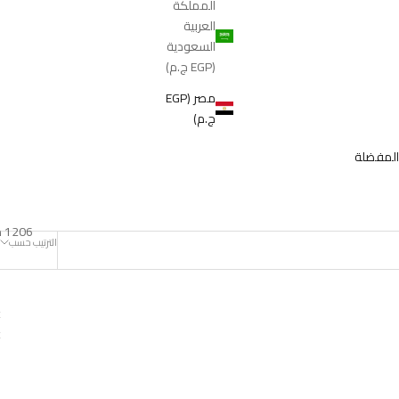
المملكة
العربية
السعودية
(EGP ج.م)
مصر (EGP
ج.م)
المفضلة
1206 منتجات
الترتيب حسب