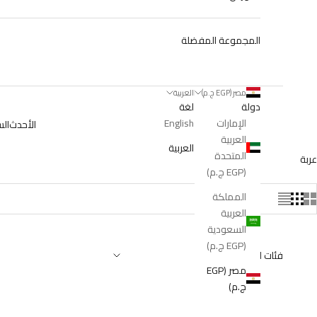
المجموعة المفضلة
مصر (EGP ج.م)
العربية
دولة
لغة
الإمارات
English
الأحدث
ال
العربية
العربية
المتحدة
عربة
(EGP ج.م)
المملكة
العربية
السعودية
(EGP ج.م)
فئات الساعات
مصر (EGP
ج.م)