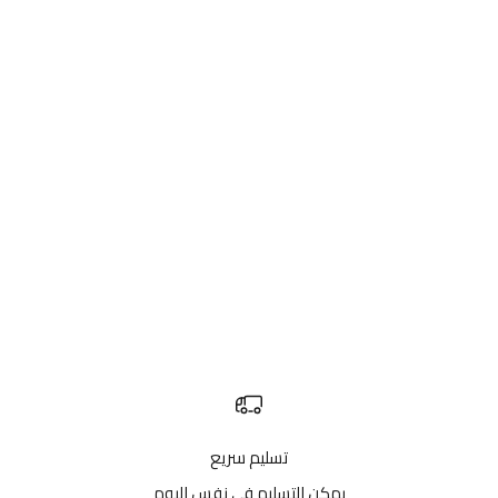
أضف إلى السلة
HOROLOGIST
شكل الاوك الملكي بطريقتك
الخاصة
سعر البيع
EGP 24,900.00
(0.0)
تسليم سريع
يمكن التسليم في نفس اليوم