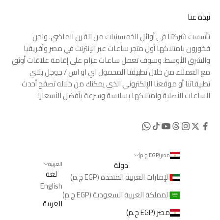
نبذة عنا
تأسست شركتنا في أوائل الخمسينيات من القرن الماضي. ونحن
فخورون بامتلاكها أول متجر ساعات عبر الإنترنت في مصر وأفريقيا
والشرق الأوسط. وسوف تعمل ساعات عزام على إقامة علاقات أوثق
مع العملاء من خلال تطبيقنا المحمول
اي او اس
/
جوجل بلاي
تطبيقاتنا أو موقعنا الإلكتروني الذي يمكنك من خلاله تصفح أحدث
الساعات الأصلية وامتلاكها بسلاسة وسرعة بأفضل الأسعار!
مصر (EGP ج.م)
دولة
العربية
لغة
الإمارات العربية المتحدة (EGP ج.م)
English
المملكة العربية السعودية (EGP ج.م)
العربية
مصر (EGP ج.م)